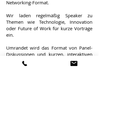
Networking-Format.
Wir laden regelmäßig Speaker zu
Themen wie Technologie, Innovation
oder Future of Work für kurze Vorträge
ein.
Umrandet wird das Format von Panel-
Diskussionen und kurzen, interaktiven
Gruppen-Übungen. Jede Folge wird mit
einer begleitenden Podcast Episode
ergänzt. Alle Infos zu den kommenden
Formaten sind auf der Event-Plattform.
HIER GEHT'S ZUR GYMTALK WEBSITE