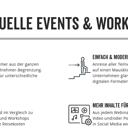
uelle events & WOR
einfach & moder
hmer aus der ganzen
Anreise aller Teil
Teilnehmer-Begrenzung.
auf einen Mauskli
für unterschiedliche
Unternehmen glän
digitalen Formate
mehr inhalte fü
d im Vergleich zu
Aus jedem Webina
 und Workshops
Video und/oder Po
ne Reisekosten
in Social Media w