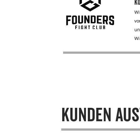
k
Wi
vo
un
Wi
kunden aus