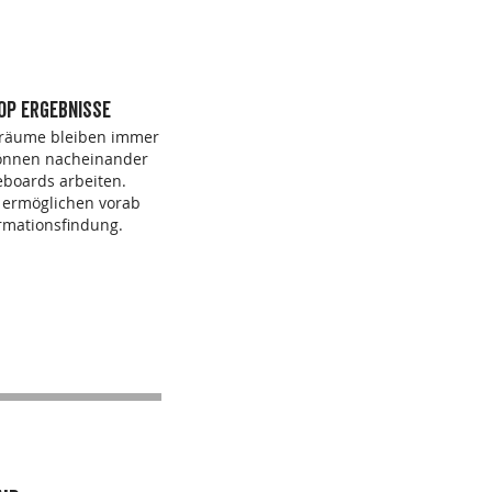
op ergebnisse
präume bleiben immer
können nacheinander
eboards arbeiten.
 ermöglichen vorab
ormationsfindung.