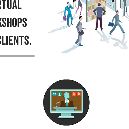
rtuAL
kshops
LIENTS.